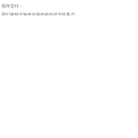
稿件交付：
我们将较后验收合格的稿件提交给客户。
跟踪服务：
我们根据客户的要求，必要时对译文进行修改（由
于我们质量关把得相当严格，所以在我们的翻译业
务中这一程序基本没有出现过），留心客户的各种
想法。同时，妥善处理客户所有的稿件（包括传
真、复印件和数据格式文件等），以满足客户在文
件保密方面的要求。
工作总结：
项目完成后，项目小组举行会议及培训，总结该项
目翻译各方面的得失，共同探讨翻译语言差异，并
形诸文字，发表在公司网站或专业翻译刊物上，为
以后更好地开展工作打下坚实的基础。