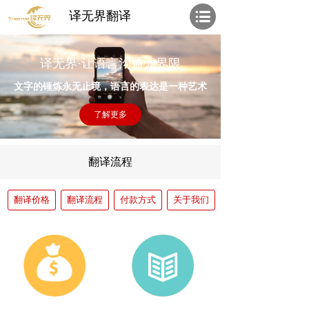
译无界翻译
译无界·让语言沟通无界限
文字的锤炼永无止境，语言的表达是一种艺术
了解更多
翻译流程
翻译价格
翻译流程
付款方式
关于我们